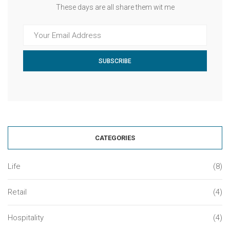
These days are all share them wit me
SUBSCRIBE
CATEGORIES
Life
(8)
Retail
(4)
Hospitality
(4)