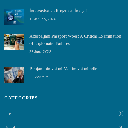
İnnovasiya və Rəqəmsal İnkişaf
10 January, 2024
Azerbaijani Passport Woes: A Critical Examination
of Diplomatic Failures
23 June, 2023
Benjaminin vətəni Mənim vətənimdir
03 May, 2023
CATEGORIES
Life
(8)
Retail
(4)