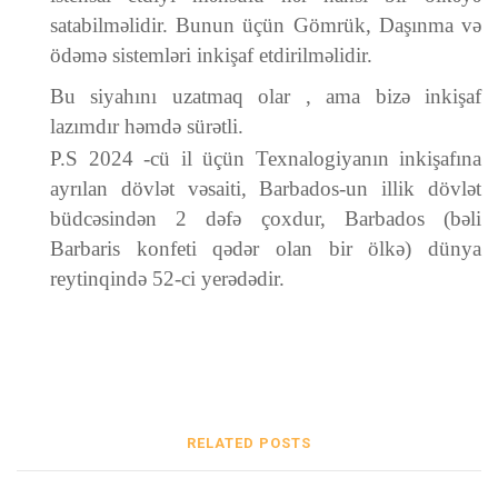
satabilməlidir. Bunun üçün Gömrük, Daşınma və
ödəmə sistemləri inkişaf etdirilməlidir.
Bu siyahını uzatmaq olar , ama bizə inkişaf
lazımdır həmdə sürətli.
P.S 2024 -cü il üçün Texnalogiyanın inkişafına
ayrılan dövlət vəsaiti, Barbados-un illik dövlət
büdcəsindən 2 dəfə çoxdur, Barbados (bəli
Barbaris konfeti qədər olan bir ölkə) dünya
reytinqində 52-ci yerədədir.
RELATED POSTS