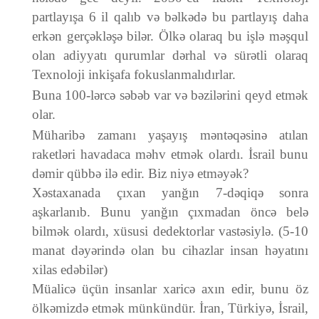
partlayışa 6 il qalıb və bəlkədə bu partlayış daha
erkən gerçəkləşə bilər. Ölkə olaraq bu işlə məşqul
olan adiyyatı qurumlar dərhal və sürətli olaraq
Texnoloji inkişafa fokuslanmalıdırlar.
Buna 100-lərcə səbəb var və bəzilərini qeyd etmək
olar.
Müharibə zamanı yaşayış məntəqəsinə atılan
raketləri havadaca məhv etmək olardı. İsrail bunu
dəmir qübbə ilə edir. Biz niyə etməyək?
Xəstaxanada çıxan yanğın 7-dəqiqə sonra
aşkarlanıb. Bunu yanğın çıxmadan öncə belə
bilmək olardı, xüsusi dedektorlar vastəsiylə. (5-10
manat dəyərində olan bu cihazlar insan həyatını
xilas edəbilər)
Müalicə üçün insanlar xaricə axın edir, bunu öz
ölkəmizdə etmək münkündür. İran, Türkiyə, İsrail,