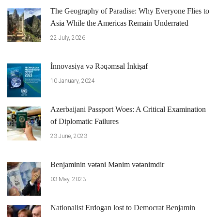
The Geography of Paradise: Why Everyone Flies to
Asia While the Americas Remain Underrated
22 July, 2026
İnnovasiya və Rəqəmsal İnkişaf
10 January, 2024
Azerbaijani Passport Woes: A Critical Examination
of Diplomatic Failures
23 June, 2023
Benjaminin vətəni Mənim vətənimdir
03 May, 2023
Nationalist Erdogan lost to Democrat Benjamin