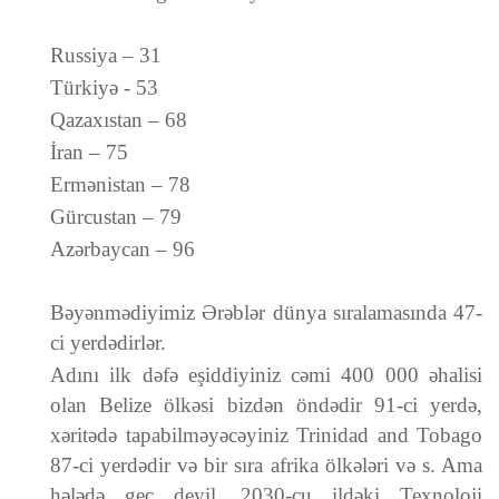
Russiya – 31
Türkiyə - 53
Qazaxıstan – 68
İran – 75
Ermənistan – 78
Gürcustan – 79
Azərbaycan – 96
Bəyənmədiyimiz Ərəblər dünya sıralamasında 47-
ci yerdədirlər.
Adını ilk dəfə eşiddiyiniz cəmi 400 000 əhalisi
olan Belize ölkəsi bizdən öndədir 91-ci yerdə,
xəritədə tapabilməyəcəyiniz Trinidad and Tobago
87-ci yerdədir və bir sıra afrika ölkələri və s. Ama
hələdə gec deyil. 2030-cu ildəki Texnoloji