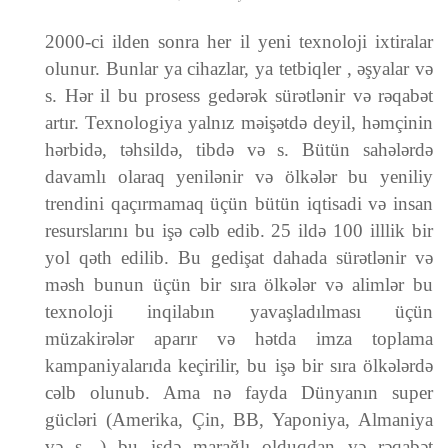
2000-ci ilden sonra her il yeni texnoloji ixtiralar
olunur. Bunlar ya cihazlar, ya tetbiqler , əşyalar və
s. Hər il bu prosess gedərək sürətlənir və rəqabət
artır. Texnologiya yalnız məişətdə deyil, həmçinin
hərbidə, təhsildə, tibdə və s. Bütün sahələrdə
davamlı olaraq yenilənir və ölkələr bu yeniliy
trendini qaçırmamaq üçün bütün iqtisadi və insan
resurslarını bu işə cəlb edib. 25 ildə 100 illlik bir
yol qəth edilib. Bu gedişat dahada sürətlənir və
məsh bunun üçün bir sıra ölkələr və alimlər bu
texnoloji inqilabın yavaşladılması üçün
müzakirələr aparır və hətda imza toplama
kampaniyalarıda keçirilir, bu işə bir sıra ölkələrdə
cəlb olunub. Ama nə fayda Dünyanın super
gücləri (Amerika, Çin, BB, Yaponiya, Almaniya
və s. ) bu işdə marağlı olduqdan və rəqabət