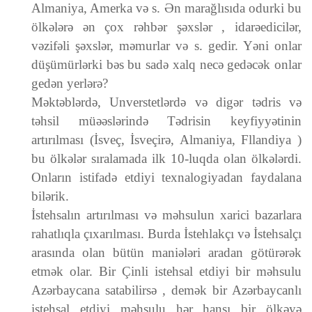
Almaniya, Amerka və s. Ən marağlısıda odurki bu
ölkələrə ən çox rəhbər şəxslər , idarəedicilər,
vəzifəli şəxslər, məmurlar və s. gedir. Yəni onlar
düşümürlərki bəs bu sadə xalq necə gedəcək onlar
gedən yerlərə?
Məktəblərdə, Unverstetlərdə və digər tədris və
təhsil müəəslərində Tədrisin keyfiyyətinin
artırılması (İsveç, İsveçirə, Almaniya, Fllandiya )
bu ölkələr sıralamada ilk 10-luqda olan ölkələrdi.
Onların istifadə etdiyi texnalogiyadan faydalana
bilərik.
İstehsalın artırılması və məhsulun xarici bazarlara
rahatlıqla çıxarılması. Burda İstehlakçı və İstehsalçı
arasında olan bütün maniələri aradan götürərək
etmək olar. Bir Çinli istehsal etdiyi bir məhsulu
Azərbaycana satabilirsə , demək bir Azərbaycanlı
istehsal etdiyi məhsulu hər hansı bir ölkəyə