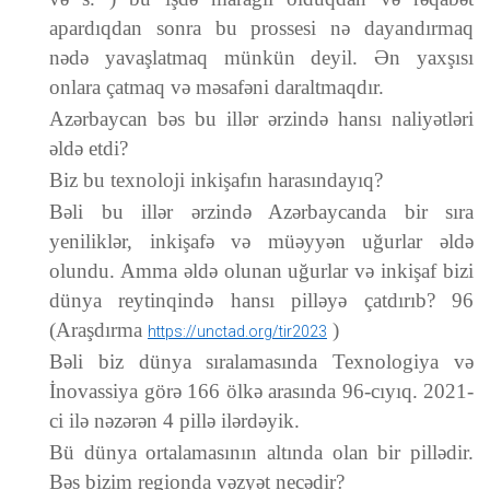
apardıqdan sonra bu prossesi nə dayandırmaq
nədə yavaşlatmaq münkün deyil. Ən yaxşısı
onlara çatmaq və məsafəni daraltmaqdır.
Azərbaycan bəs bu illər ərzində hansı naliyətləri
əldə etdi?
Biz bu texnoloji inkişafın harasındayıq?
Bəli bu illər ərzində Azərbaycanda bir sıra
yeniliklər, inkişafə və müəyyən uğurlar əldə
olundu. Amma əldə olunan uğurlar və inkişaf bizi
dünya reytinqində hansı pilləyə çatdırıb? 96
(Araşdırma
)
https://unctad.org/tir2023
Bəli biz dünya sıralamasında Texnologiya və
İnovassiya görə 166 ölkə arasında 96-cıyıq. 2021-
ci ilə nəzərən 4 pillə ilərdəyik.
Bü dünya ortalamasının altında olan bir pillədir.
Bəs bizim regionda vəzyət necədir?