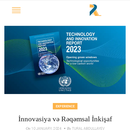
EXPERIENCE
İnnovasiya və Rəqəmsal İnkişaf
On
By
10 JANUARY, 2024
TURAL ABDULLAYEV